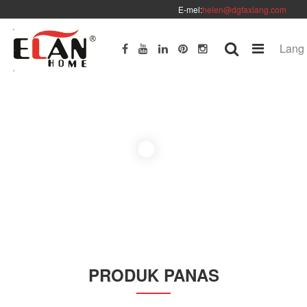
E-mel:
helen@dgfaxiang.com
Lang
PRODUK PANAS