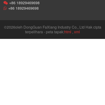
+86 18929469698
+86 18929469698
©
2026oleh DongGuan FaXiang Industry Co., Ltd Hak cipta
terpelihara - peta tapak:
html
,
xml