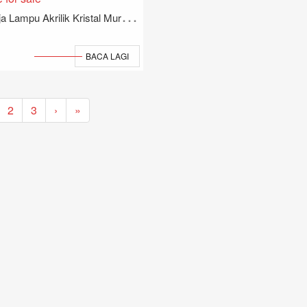
M
Eja Lampu Akrilik Kristal Murah Untuk Dijual
BACA LAGI
2
3
›
»