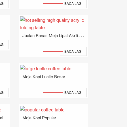
AGI
BACA LAGI
J
Ualan Panas Meja Lipat Akrilik Berkualiti Tinggi
AGI
BACA LAGI
Meja Kopi Lucite Besar
AGI
BACA LAGI
al
Meja Kopi Popular