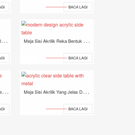
AGI
BACA LAGI
M
Eja Sisi Bergaya Dengan Keluli Tahan Karat
M
Eja Sisi Akrilik Reka Bentuk Moden
AGI
BACA LAGI
M
Eja Kopi Akrilik Mewah Moden Dengan Keluli Tahan Karat
M
Eja Sisi Akrilik Yang Jelas Dengan Logam
AGI
BACA LAGI