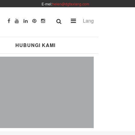
E-mel:
helen@dgfaxiang.com
Lang
HUBUNGI KAMI