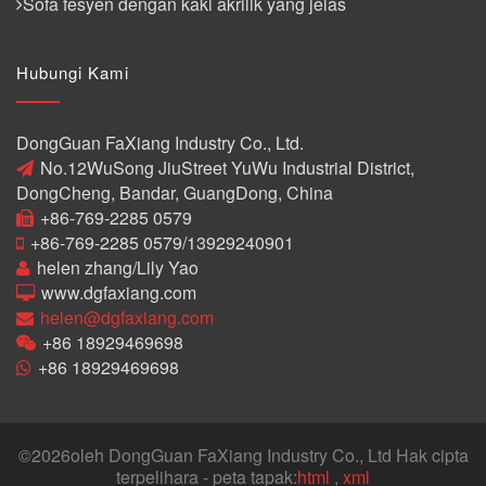
Sofa fesyen dengan kaki akrilik yang jelas
Hubungi Kami
DongGuan FaXiang Industry Co., Ltd.
No.12WuSong JiuStreet YuWu Industrial District,
DongCheng, Bandar, GuangDong, China
+86-769-2285 0579
+86-769-2285 0579/13929240901
helen zhang/Lily Yao
www.dgfaxiang.com
helen@dgfaxiang.com
+86 18929469698
+86 18929469698
©
2026oleh DongGuan FaXiang Industry Co., Ltd Hak cipta
terpelihara - peta tapak:
html
,
xml