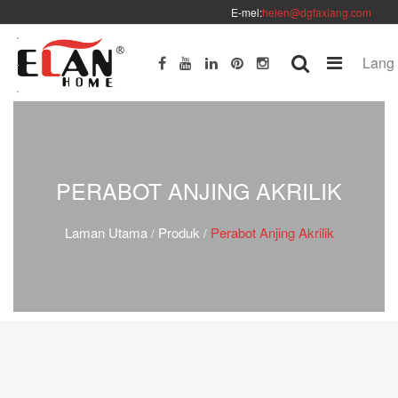
E-mel:
helen@dgfaxiang.com
Lang
PERABOT ANJING AKRILIK
Laman Utama
Produk
Perabot Anjing Akrilik
/
/