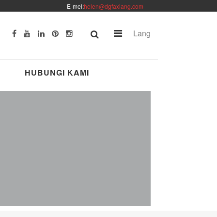
E-mel:
helen@dgfaxiang.com
Lang
HUBUNGI KAMI