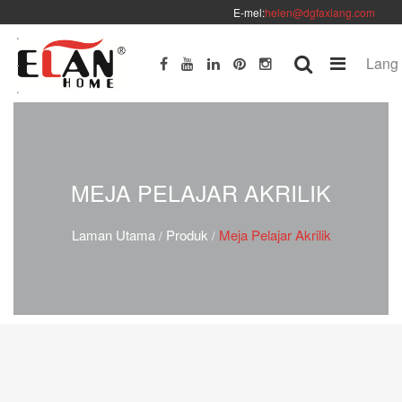
E-mel:
helen@dgfaxiang.com
Lang
MEJA PELAJAR AKRILIK
Laman Utama
Produk
Meja Pelajar Akrilik
/
/