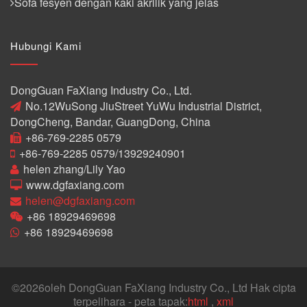
Sofa fesyen dengan kaki akrilik yang jelas
Hubungi Kami
DongGuan FaXiang Industry Co., Ltd.
No.12WuSong JiuStreet YuWu Industrial District,
DongCheng, Bandar, GuangDong, China
+86-769-2285 0579
+86-769-2285 0579/13929240901
helen zhang/Lily Yao
www.dgfaxiang.com
helen@dgfaxiang.com
+86 18929469698
+86 18929469698
©
2026oleh DongGuan FaXiang Industry Co., Ltd Hak cipta
terpelihara - peta tapak:
html
,
xml