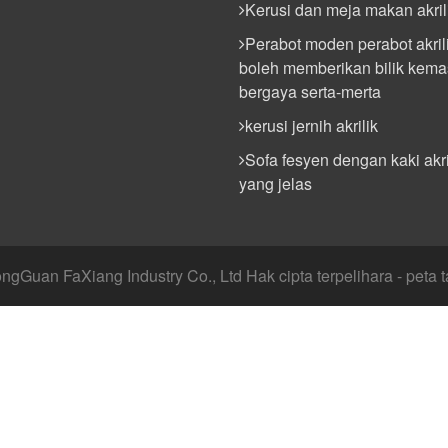
Kerusi dan meja makan akril
Perabot moden perabot akril
boleh memberikan bilik kemas
bergaya serta-merta
kerusi jernih akrilik
Sofa fesyen dengan kaki akri
yang jelas
gGuan FaXiang Industry Co., Ltd Hak cipta terpelihara - peta t