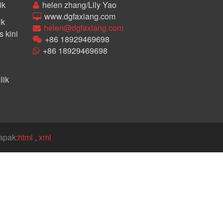
ik
helen zhang/Lily Yao
www.dgfaxiang.com
ik
helen@dgfaxiang.com
 kini
+86 18929469698
+86 18929469698
lik
apak:
html
,
xml