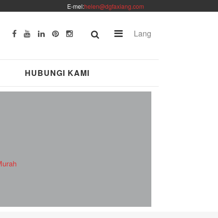
E-mel:
helen@dgfaxiang.com
Lang
HUBUNGI KAMI
Murah