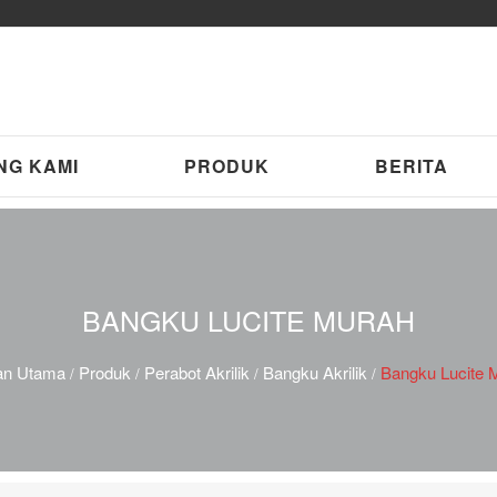
NG KAMI
PRODUK
BERITA
BANGKU LUCITE MURAH
n Utama
Produk
Perabot Akrilik
Bangku Akrilik
Bangku Lucite 
/
/
/
/