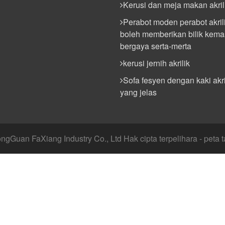
Kerusi dan meja makan akril
Perabot moden perabot akril
boleh memberikan bilik kemas
bergaya serta-merta
kerusi jernih akrilik
Sofa fesyen dengan kaki akri
yang jelas
gGuan FaXiang Industry Co., Ltd Hak cipta terpelihara - peta t