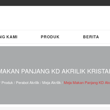
NG KAMI
PRODUK
BERITA
MAKAN PANJANG KD AKRILIK KRISTA
Produk
Perabot Akrilik
Meja Akrilik
Meja Makan Panjang KD Akril
/
/
/
/