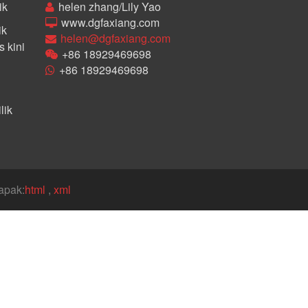
ik
helen zhang/Lily Yao
www.dgfaxiang.com
ik
helen@dgfaxiang.com
 kini
+86 18929469698
+86 18929469698
lik
apak:
html
,
xml