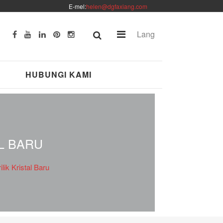
E-mel:
helen@dgfaxiang.com
Lang
HUBUNGI KAMI
L BARU
ik Kristal Baru