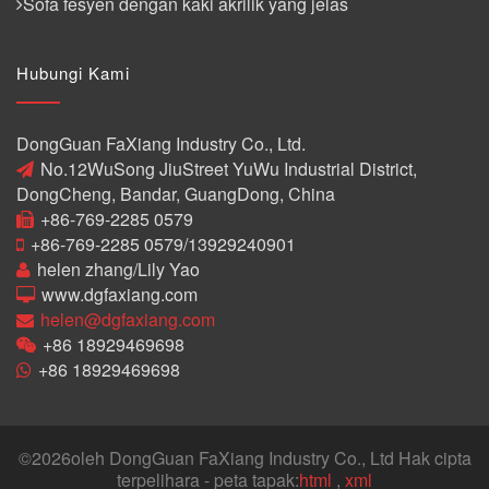
Sofa fesyen dengan kaki akrilik yang jelas
Hubungi Kami
DongGuan FaXiang Industry Co., Ltd.
No.12WuSong JiuStreet YuWu Industrial District,
DongCheng, Bandar, GuangDong, China
+86-769-2285 0579
+86-769-2285 0579/13929240901
helen zhang/Lily Yao
www.dgfaxiang.com
helen@dgfaxiang.com
+86 18929469698
+86 18929469698
©
2026oleh DongGuan FaXiang Industry Co., Ltd Hak cipta
terpelihara - peta tapak:
html
,
xml