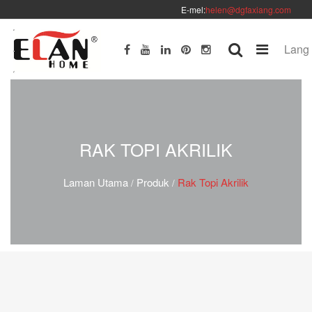
E-mel:
helen@dgfaxiang.com
Lang
RAK TOPI AKRILIK
Laman Utama
Produk
Rak Topi Akrilik
/
/